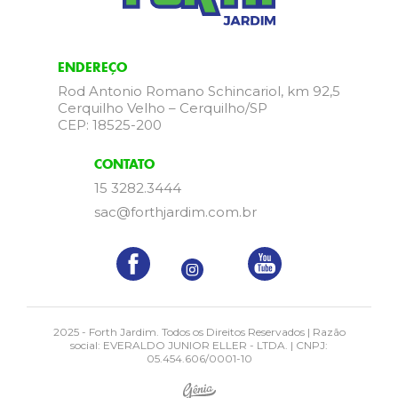
ENDEREÇO
Rod Antonio Romano Schincariol, km 92,5
Cerquilho Velho – Cerquilho/SP
CEP: 18525-200
CONTATO
15 3282.3444
sac@forthjardim.com.br
2025 - Forth Jardim. Todos os Direitos Reservados | Razão
social: EVERALDO JUNIOR ELLER - LTDA. | CNPJ:
05.454.606/0001-10