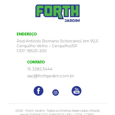
ENDEREÇO
Rod Antonio Romano Schincariol, km 92,5
Cerquilho Velho – Cerquilho/SP
CEP: 18525-200
CONTATO
15 3282.3444
sac@forthjardim.com.br
2025 - Forth Jardim. Todos os Direitos Reservados | Razão
social: EVERALDO JUNIOR ELLER - LTDA. | CNPJ: