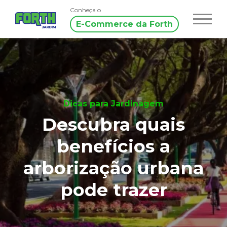
Conheça o
E-Commerce da Forth
Dicas para Jardinagem
Descubra quais
benefícios a
arborização urbana
pode trazer