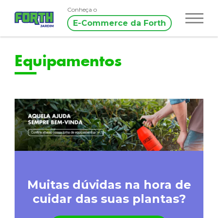
Conheça o
E-Commerce da Forth
Equipamentos
Muitas dúvidas na hora de
cuidar das suas plantas?