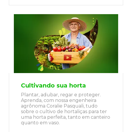
Cultivando sua horta
Plantar, adubar, regar e proteger.
Aprenda, com nossa engenheira
agrônoma Coralie Pasquali, tudo
sobre o cultivo de hortaliças para ter
uma horta perfeita, tanto em canteiro
quanto em vaso.