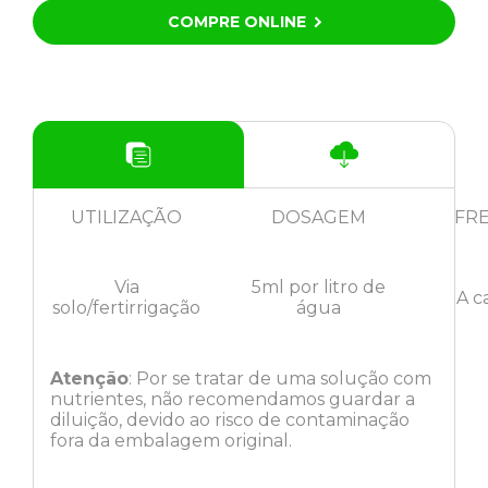
COMPRE ONLINE
UTILIZAÇÃO
DOSAGEM
FR
Via
5ml por litro de
A c
solo/fertirrigação
água
Atenção
: Por se tratar de uma solução com
nutrientes, não recomendamos guardar a
diluição, devido ao risco de contaminação
fora da embalagem original.