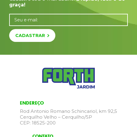
graça!
Seu e-mail:
CADASTRAR
ENDEREÇO
Rod Antonio Romano Schincariol, km 92,5
Cerquilho Velho – Cerquilho/SP
CEP: 18525-200
CONTATO