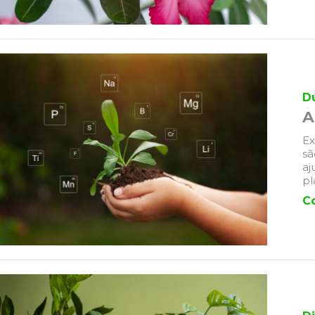
D
A
Ex
sã
aj
pl
C