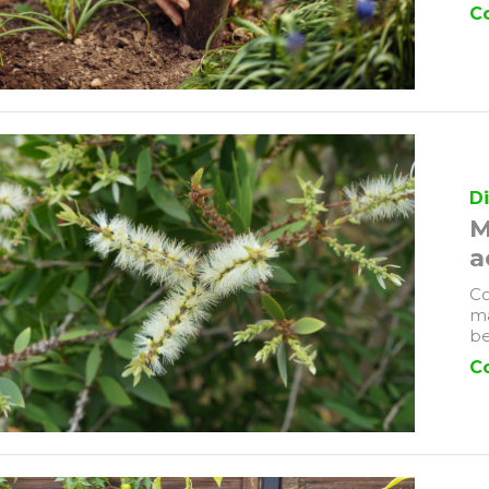
C
Di
M
a
Co
ma
be
C