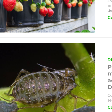
Ja
po
de
C
Di
P
m
a
D
Co
s
C