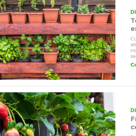
Di
T
e
Cu
at
in
sa
C
Di
F
c