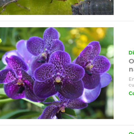
Di
O
n
En
cu
C