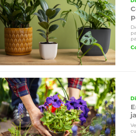
Di
C
p
Di
pa
pa
C
D
E
j
Ve
cu