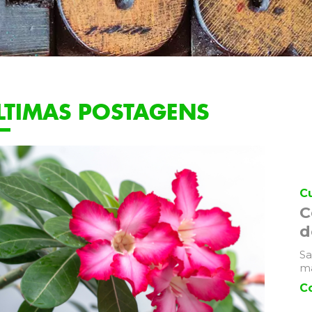
LTIMAS POSTAGENS
Cu
C
d
Sa
m
C