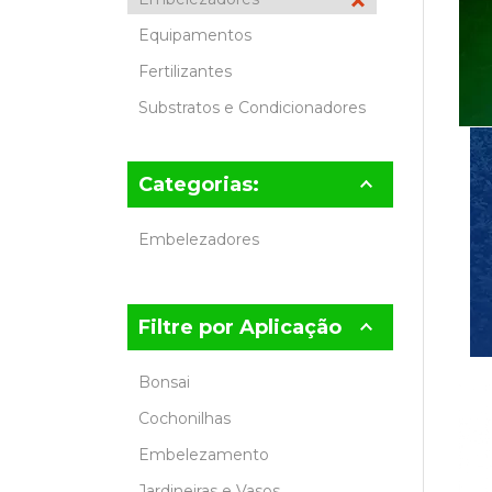
Equipamentos
Fertilizantes
Substratos e Condicionadores
Categorias:
Embelezadores
Filtre por Aplicação
Bonsai
Cochonilhas
Embelezamento
Jardineiras e Vasos