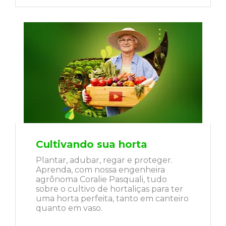
Cultivando sua horta
Plantar, adubar, regar e proteger.
Aprenda, com nossa engenheira
agrônoma Coralie Pasquali, tudo
sobre o cultivo de hortaliças para ter
uma horta perfeita, tanto em canteiro
quanto em vaso.