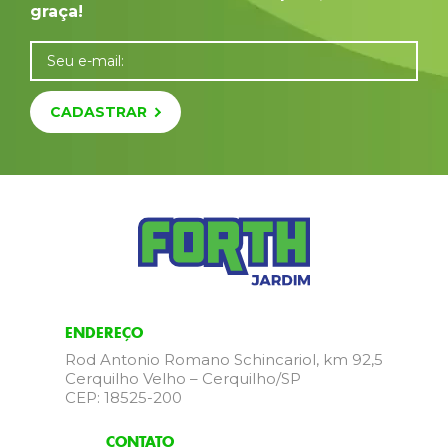
graça!
Seu e-mail:
CADASTRAR
ENDEREÇO
Rod Antonio Romano Schincariol, km 92,5
Cerquilho Velho – Cerquilho/SP
CEP: 18525-200
CONTATO