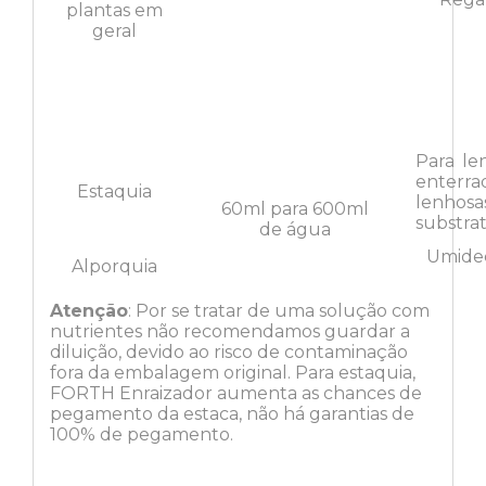
plantas em
geral
Para le
enterr
Estaquia
lenhos
60ml para 600ml
substrat
de água
Umidec
Alporquia
Atenção
: Por se tratar de uma solução com
nutrientes não recomendamos guardar a
diluição, devido ao risco de contaminação
fora da embalagem original. Para estaquia,
FORTH Enraizador aumenta as chances de
pegamento da estaca, não há garantias de
100% de pegamento.