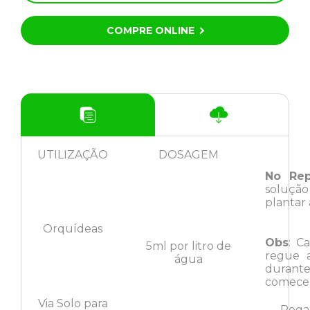
COMPRE ONLINE
UTILIZAÇÃO
DOSAGEM
No Rep
soluçã
plantar
Orquídeas
Obs
: C
5ml por litro de
regue 
água
durante 
comece 
Via Solo para
Rega