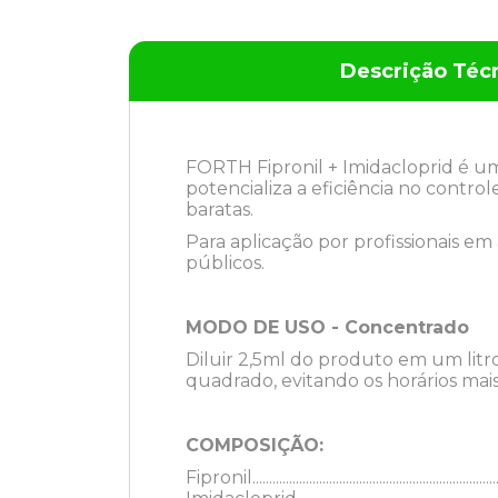
Descrição Téc
FORTH Fipronil + Imidacloprid é 
potencializa a eficiência no control
baratas.
Para aplicação por profissionais em 
públicos.
MODO DE USO - Concentrado
Diluir 2,5ml do produto em um litr
quadrado, evitando os horários mais
COMPOSIÇÃO:
Fipronil................................................................