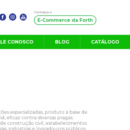
Conheça o
E-Commerce da Forth
ALE CONOSCO
BLOG
CATÁLOGO
ições especializadas, produto à base de
id, eficaz contra diversas pragas.
de construção civil, estabelecimentos
iais, indústrias e logradouros públicos.