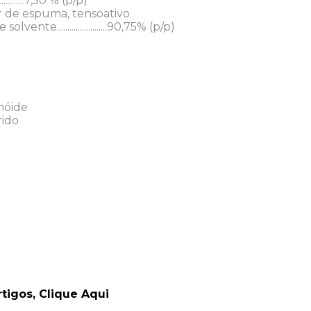
..................7,50 % (p/p)
 de espuma, tensoativo
nte........................90,75% (p/p)
nóide
rido
rtigos,
Clique Aqui