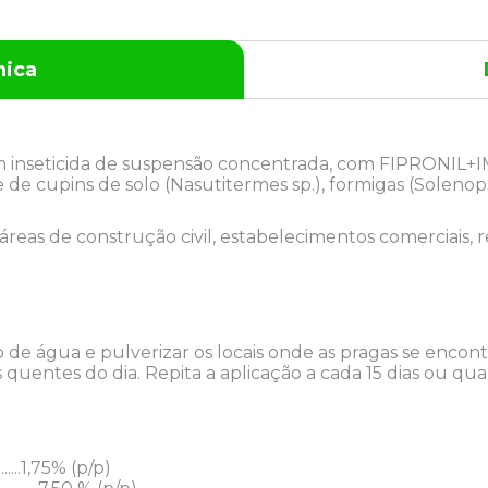
nica
um inseticida de suspensão concentrada, com FIPRONIL+
e de cupins de solo (Nasutitermes sp.), formigas (Solenops
áreas de construção civil, estabelecimentos comerciais, r
o de água e pulverizar os locais onde as pragas se enco
 quentes do dia. Repita a aplicação a cada 15 dias ou qu
................1,75% (p/p)