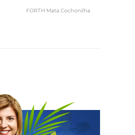
FORTH Mata Cochonilha
FORTH 
MAIS DETALHES
MAIS