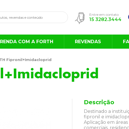
Entre em contato
15 3282.3444
RENDA COM A FORTH
REVENDAS
F
H Fipronil+Imidacloprid
l+Imidacloprid
Descrição
Destinado a institu
fipronil e imidaclopr
Aplicação em áreas 
comerciais, residenc