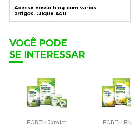
Acesse nosso blog com vários
artigos,
Clique Aqui
VOCÊ PODE
SE INTERESSAR
FORTH Jardim
FORTH Fruta
MAIS DETALHES
MAIS DETALHE