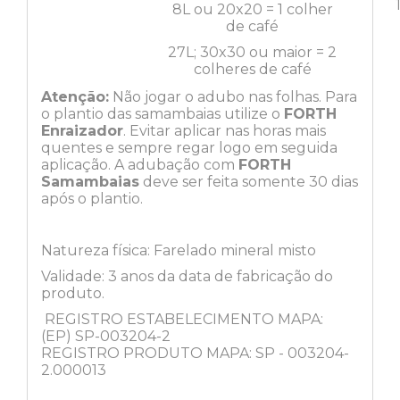
8L ou 20x20 = 1 colher
de café
27L; 30x30 ou maior = 2
colheres de café
Atenção:
Não jogar o adubo nas folhas. Para
o plantio das samambaias utilize o
FORTH
Enraizador
. Evitar aplicar nas horas mais
quentes e sempre regar logo em seguida
aplicação. A adubação com
FORTH
Samambaias
deve ser feita somente 30 dias
após o plantio.
Natureza física: Farelado mineral misto
Validade: 3 anos da data de fabricação do
produto.
REGISTRO ESTABELECIMENTO MAPA:
(EP) SP-003204-2
REGISTRO PRODUTO MAPA: SP - 003204-
2.000013