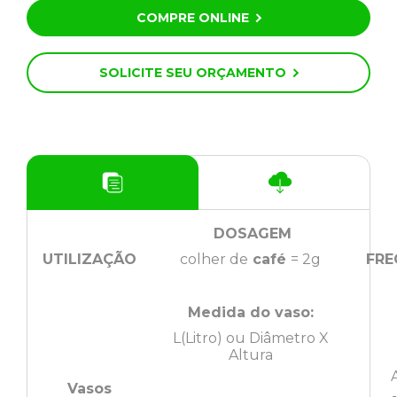
COMPRE ONLINE
SOLICITE SEU ORÇAMENTO
DOSAGEM
UTILIZAÇÃO
colher de
café
= 2g
FRE
Medida do vaso:
L(Litro) ou Diâmetro X
Altura
Vasos