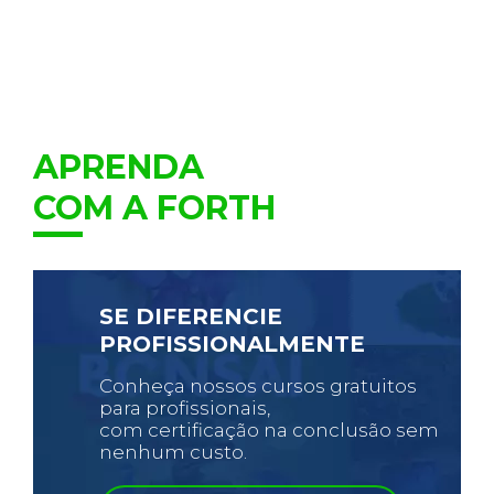
APRENDA
COM A FORTH
SE DIFERENCIE
PROFISSIONALMENTE
Conheça nossos cursos gratuitos
para profissionais,
com certificação na conclusão sem
nenhum custo.