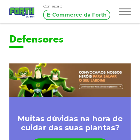
Conheça o
E-Commerce da Forth
Defensores
Muitas dúvidas na hora de
cuidar das suas plantas?